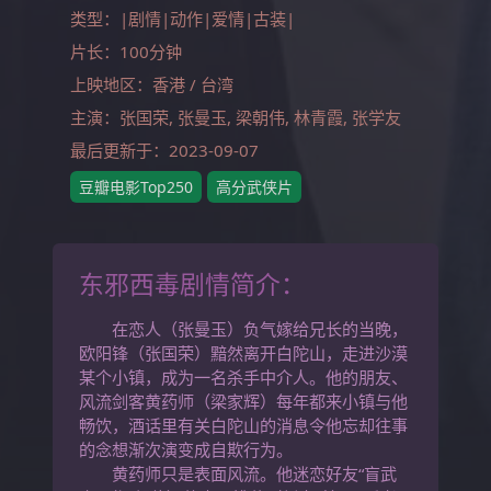
类型：|剧情|动作|爱情|古装|
片长：100分钟
上映地区：香港 / 台湾
主演：张国荣, 张曼玉, 梁朝伟, 林青霞, 张学友
最后更新于：2023-09-07
豆瓣电影Top250
高分武侠片
东邪西毒剧情简介：
在恋人（张曼玉）负气嫁给兄长的当晚，
欧阳锋（张国荣）黯然离开白陀山，走进沙漠
某个小镇，成为一名杀手中介人。他的朋友、
风流剑客黄药师（梁家辉）每年都来小镇与他
畅饮，酒话里有关白陀山的消息令他忘却往事
的念想渐次演变成自欺行为。
黄药师只是表面风流。他迷恋好友“盲武