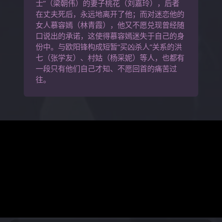
士”（梁朝伟）的妻子桃花（刘嘉玲），后者
在丈夫死后，永远地离开了他；而对迷恋他的
女人慕容嫣（林青霞），他又不愿兑现曾经随
口说出的承诺，这使得慕容嫣迷失于自己的身
份中。与欧阳锋构成短暂“买凶杀人”关系的洪
七（张学友）、村姑（杨采妮）等人，也都有
一段只有他们自己才知、不愿回首的痛苦过
往。