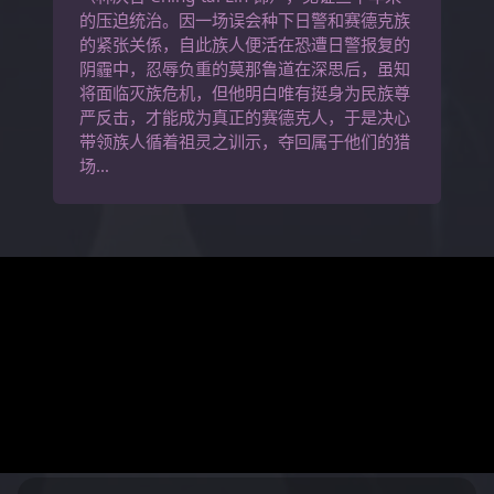
的压迫统治。因一场误会种下日警和赛德克族
的紧张关係，自此族人便活在恐遭日警报复的
阴霾中，忍辱负重的莫那鲁道在深思后，虽知
将面临灭族危机，但他明白唯有挺身为民族尊
严反击，才能成为真正的赛德克人，于是决心
带领族人循着祖灵之训示，夺回属于他们的猎
场…