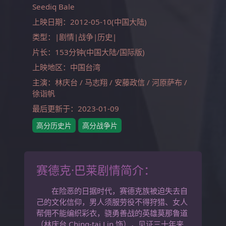
Seediq Bale
上映日期：2012-05-10(中国大陆)
类型：|剧情|战争|历史|
片长：153分钟(中国大陆/国际版)
上映地区：中国台湾
主演：林庆台 / 马志翔 / 安藤政信 / 河原萨布 /
徐诣帆
最后更新于：2023-01-09
高分历史片
高分战争片
赛德克·巴莱剧情简介：
在险恶的日据时代，赛德克族被迫失去自
己的文化信仰，男人须服劳役不得狩猎、女人
帮佣不能编织彩衣，骁勇善战的英雄莫那鲁道
（林庆台 Ching-tai Lin 饰），见证三十年来