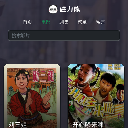
首页
电影
剧集
榜单
留言
刘三姐
开心哆来咪