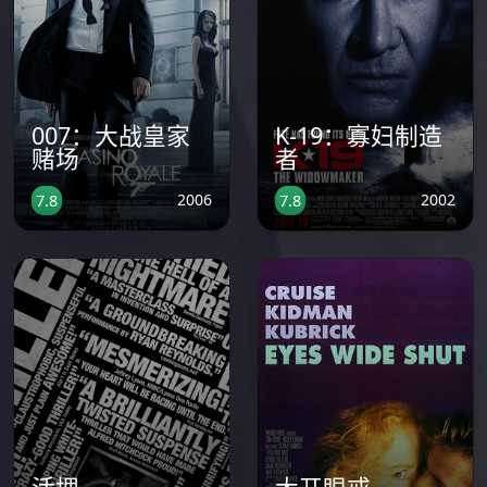
007：大战皇家
K-19：寡妇制造
赌场
者
2006
2002
7.8
7.8