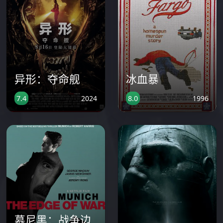
异形：夺命舰
冰血暴
2024
1996
7.4
8.0
慕尼黑：战争边