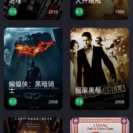
活埋
大开眼戒
2010
1999
7.9
8.1
蝙蝠侠：黑暗骑
士
摇滚黑帮
2008
2008
9.2
7.6