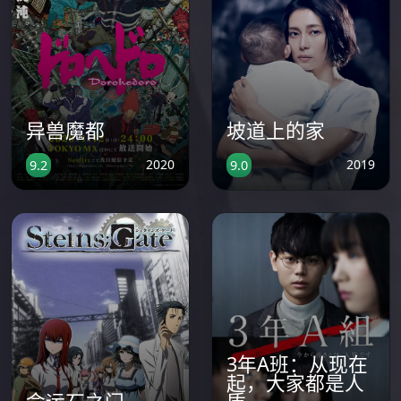
异兽魔都
坡道上的家
2020
2019
9.2
9.0
3年A班：从现在
起，大家都是人