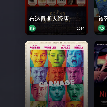
布达佩斯大饭店
该
2014
8.9
7.5