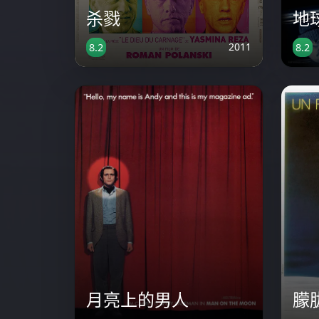
杀戮
地
2011
8.2
8.2
月亮上的男人
朦