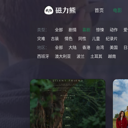
首页
电影
类型：
全部
剧情
喜剧
惊悚
动作
爱
灾难
古装
情色
同性
儿童
纪录片
地区：
全部
大陆
香港
台湾
美国
日
西班牙
澳大利亚
波兰
土耳其
越南