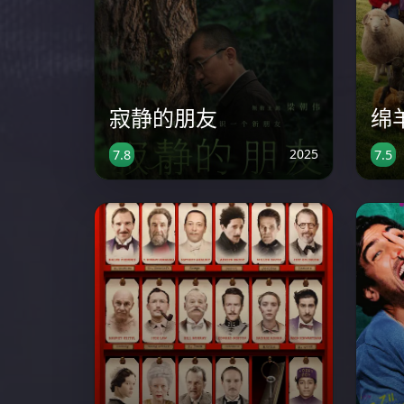
寂静的朋友
绵
2025
7.8
7.5