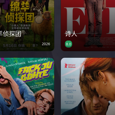
羊侦探团
诗人
2026
8.0