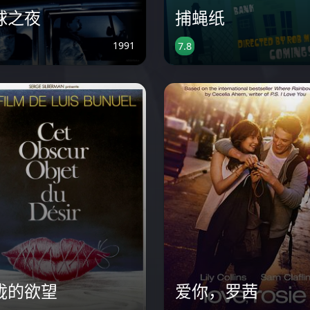
球之夜
捕蝇纸
1991
7.8
胧的欲望
爱你，罗茜