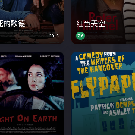
死的歌德
红色天空
2013
7.6