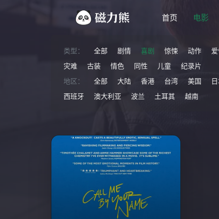
首页
电影
类型：
全部
剧情
喜剧
惊悚
动作
爱
灾难
古装
情色
同性
儿童
纪录片
地区：
全部
大陆
香港
台湾
美国
日
西班牙
澳大利亚
波兰
土耳其
越南