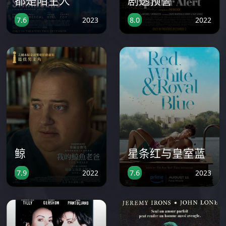
都是陌生人
剧透预警
2023
2022
7.6
8.0
鲸
星条红与皇室蓝
2022
2023
7.9
7.6