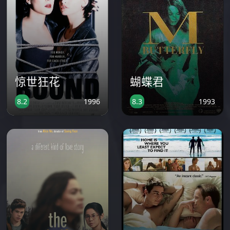
惊世狂花
蝴蝶君
1996
1993
8.2
8.3