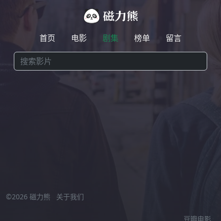
首页
电影
剧集
榜单
留言
激情小视频在线观看
//
©2026 磁力熊
关于我们
豆瓣电影