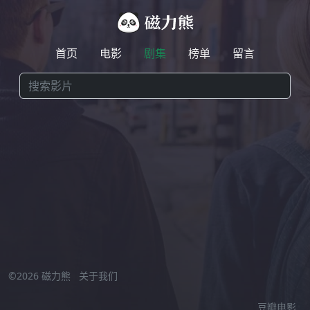
首页
电影
剧集
榜单
留言
激情小视频在线观看
//
©2026 磁力熊
关于我们
豆瓣电影