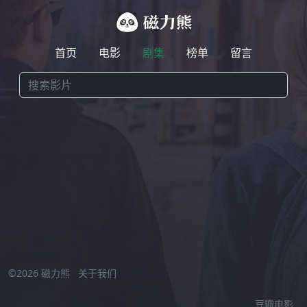
首页
电影
剧集
榜单
留言
激情小视频在线观看
//
©2026 磁力熊
关于我们
豆瓣电影