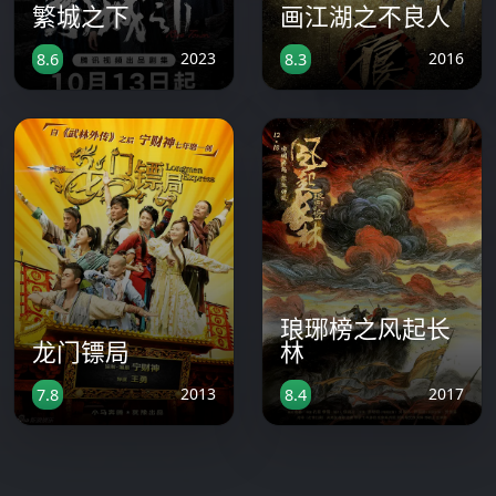
繁城之下
画江湖之不良人
2023
2016
8.6
8.3
琅琊榜之风起长
龙门镖局
林
2013
2017
7.8
8.4