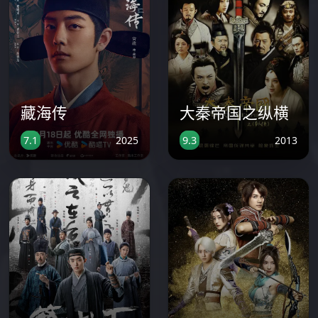
藏海传
大秦帝国之纵横
2025
2013
7.1
9.3