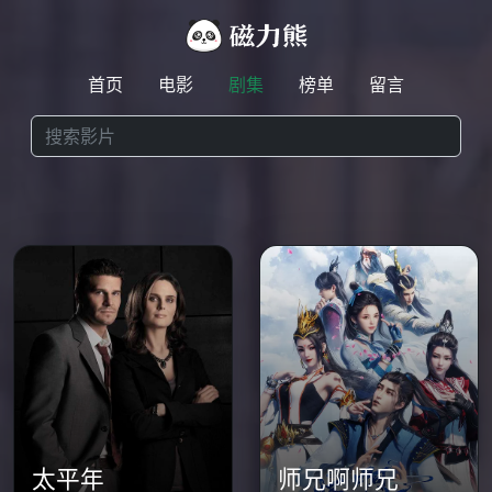
首页
电影
剧集
榜单
留言
太平年
师兄啊师兄