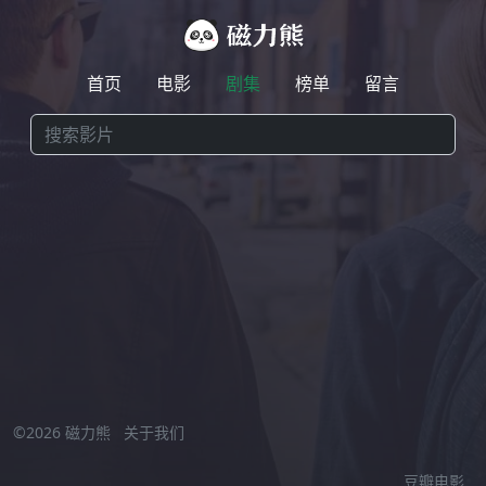
首页
电影
剧集
榜单
留言
激情小视频在线观看
//
©2026 磁力熊
关于我们
豆瓣电影