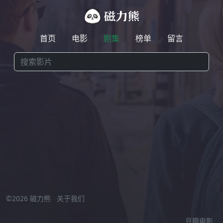
首页
电影
剧集
榜单
留言
激情小视频在线观看
//
©2026 磁力熊
关于我们
豆瓣电影